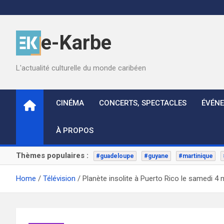
Skip
to
content
e-Karbe
L'actualité culturelle du monde caribéen
CINÉMA
CONCERTS, SPECTACLES
ÉVÉN
À PROPOS
Thèmes populaires :
#guadeloupe
#guyane
#martinique
Home
Télévision
Planète insolite à Puerto Rico le samedi 4 