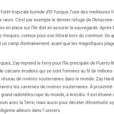
la forêt tropicale humide d’El Yunque, l’une des meilleure
 rares. C’est par exemple le dernier refuge de l’Amazon
is en place sur l’île doit en assurer la sauvegarde. Après E
le de Vieques, connue pour son littoral hors du commun. O
 et un camp d’entraînement, avant que les magnifiques plag
ues, Zay reprend le ferry pour l’île principale de Puerto Ri
de calcaire érodées qui se sont formées au fil de million
ant réseau de rivières souterraines dans le monde. Zay Har
avers les cavernes de rivières souterraines. À proximité de
s grand radiotélescope du monde, à Arecibo. Il est étonné 
ision avec la Terre, mais aussi pour déceler d’éventuels si
ligente ailleurs dans l’ univers.