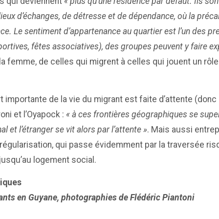
rs qui deviennent
« plus qu’une résidence par défaut. Ils so
des lieux d’échanges, de détresse et de dépendance, où la pré
ce. Le sentiment d’appartenance au quartier est l’un des p
ortives, fêtes associatives), des groupes peuvent y faire ex
 la femme, de celles qui migrent à celles qui jouent un rôl
rt importante de la vie du migrant est faite d’attente (donc
oni et l’Oyapock :
« à ces frontières géographiques se super
l et l’étranger se vit alors par l’attente »
. Mais aussi entrep
 régularisation, qui passe évidemment par la traversée ris
 jusqu’au logement social.
iques
rants en Guyane, photographies de Flédéric Piantoni