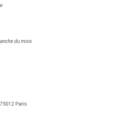
ge
s
imanche du mois
 75012 Paris