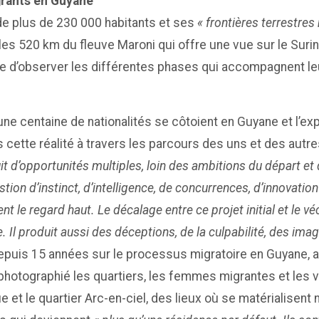
grants en Guyane
de plus de 230 000 habitants et ses
« frontières terrestres
es 520 km du fleuve Maroni qui offre une vue sur le Surin
e d’observer les différentes phases qui accompagnent leur
une centaine de nationalités se côtoient en Guyane et l’e
 cette réalité à travers les parcours des uns et des autr
it d’opportunités multiples, loin des ambitions du départ et 
stion d’instinct, d’intelligence, de concurrences, d’innovat
ent le regard
haut
. Le décalage entre ce projet initial et le 
e. Il produit aussi des déceptions, de la culpabilité, des imag
puis 15 années sur le processus migratoire en Guyane, app
t photographié les quartiers, les femmes migrantes et les v
que et le quartier Arc-en-ciel, des lieux où se matérialise