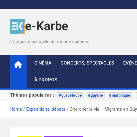
Skip
to
content
e-Karbe
L'actualité culturelle du monde caribéen
CINÉMA
CONCERTS, SPECTACLES
ÉVÉN
À PROPOS
Thèmes populaires :
#guadeloupe
#guyane
#martinique
Home
Expositions, débats
Chercher la vie – Migrants en Gu