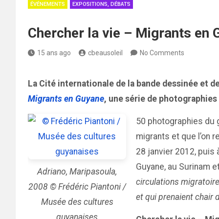
ÉVÉNEMENTS
EXPOSITIONS, DÉBATS
Chercher la vie – Migrants en
15 ans ago
cbeausoleil
No Comments
La Cité internationale de la bande dessinée et 
Migrants en Guyane
, une série de photographies
50 photographies du g
migrants et que l’on r
28 janvier 2012, puis à
Guyane, au Surinam et
Adriano, Maripasoula,
circulations migratoir
2008 © Frédéric Piantoni /
et qui prenaient chair d
Musée des cultures
guyanaises