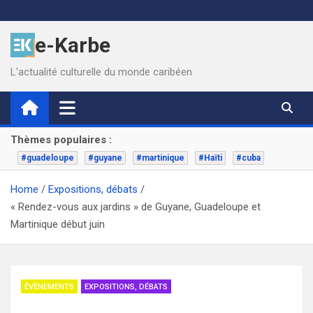
Skip
to
e-Karbe
content
L'actualité culturelle du monde caribéen
Thèmes populaires :
#guadeloupe
#guyane
#martinique
#Haïti
#cuba
Home
Expositions, débats
« Rendez-vous aux jardins » de Guyane, Guadeloupe et
Martinique début juin
ÉVÉNEMENTS
EXPOSITIONS, DÉBATS