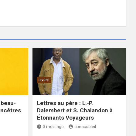
LIVRES
abeau-
Lettres au père : L.-P.
 ancêtres
Dalembert et S. Chalandon à
Étonnants Voyageurs
3 mois ago
cbeausoleil