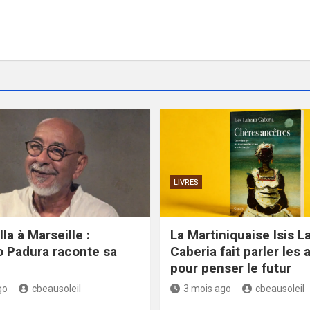
LIVRES
la à Marseille :
La Martiniquaise Isis L
 Padura raconte sa
Caberia fait parler les
pour penser le futur
go
cbeausoleil
3 mois ago
cbeausoleil