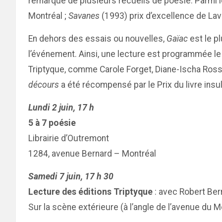
remarqué de plusieurs recueils de poésie. Parmi 
Montréal ;
Savanes
(1993) prix d’excellence de Lav
En dehors des essais ou nouvelles,
Gaïac
est le pl
l’événement. Ainsi, une lecture est programmée le
Triptyque, comme Carole Forget, Diane-Ischa Ross,
décours
a été récompensé par le Prix du livre insu
Lundi 2 juin, 17 h
5 à 7 poésie
Librairie d’Outremont
1284, avenue Bernard – Montréal
Samedi 7 juin, 17 h 30
Lecture des éditions Triptyque
: avec Robert Ber
Sur la scène extérieure (à l’angle de l’avenue du 