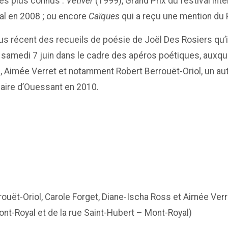
les plus connus :
Vétiver
(1999), Grand Prix du festival inte
al en 2008 ; ou encore
Caïques
qui a reçu une mention du 
us récent des recueils de poésie de Joël Des Rosiers qu’il
 samedi 7 juin dans le cadre des apéros poétiques, auxqu
 Aimée Verret et notamment Robert Berrouët-Oriol, un autr
laire d’Ouessant en 2010.
rouët-Oriol, Carole Forget, Diane-Ischa Ross et Aimée Verr
Mont-Royal et de la rue Saint-Hubert – Mont-Royal)