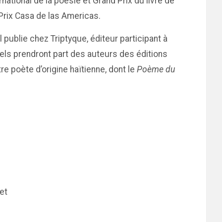
rnational de la poésie et Grand Prix du livre de
Prix Casa de las Americas.
 publie chez Triptyque, éditeur participant à
els prendront part des auteurs des éditions
e poète d’origine haïtienne, dont le
Poème du
et