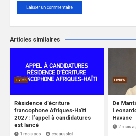
Articles similaires
LIVRES
LIVRES
Résidence d’écriture
De Mantil
francophone Afriques-Haïti
Leonardo
2027 : l’appel à candidatures
Havane
est lancé
2 mois a
1 mois ago
cbeausoleil