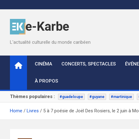
Skip
to
content
e-Karbe
L'actualité culturelle du monde caribéen
CINÉMA
CONCERTS, SPECTACLES
ÉVÉN
À PROPOS
Thèmes populaires :
#guadeloupe
#guyane
#martinique
Home
Livres
5 à 7 poésie de Joël Des Rosiers, le 2 juin à Mo