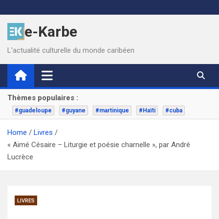
Skip
to
e-Karbe
content
L'actualité culturelle du monde caribéen
Thèmes populaires :
#guadeloupe
#guyane
#martinique
#Haïti
#cuba
Home
Livres
« Aimé Césaire – Liturgie et poésie charnelle », par André
Lucrèce
LIVRES