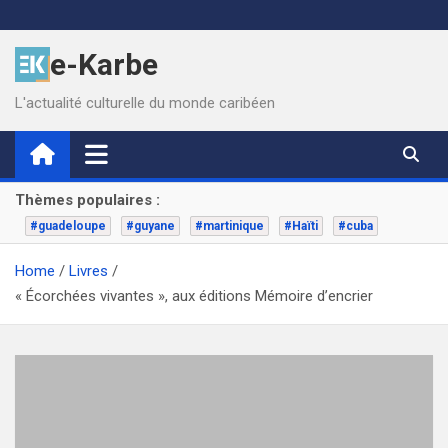
Skip
to
e-Karbe
content
L'actualité culturelle du monde caribéen
Thèmes populaires :
#guadeloupe
#guyane
#martinique
#Haïti
#cuba
Home
Livres
« Écorchées vivantes », aux éditions Mémoire d’encrier