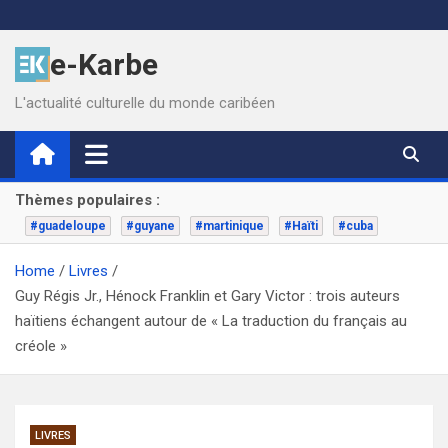
Skip
to
e-Karbe
content
L'actualité culturelle du monde caribéen
Thèmes populaires :
#guadeloupe
#guyane
#martinique
#Haïti
#cuba
Home
Livres
Guy Régis Jr., Hénock Franklin et Gary Victor : trois auteurs
haïtiens échangent autour de « La traduction du français au
créole »
LIVRES