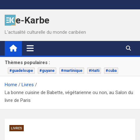
Skip
to
e-Karbe
content
L'actualité culturelle du monde caribéen
Thèmes populaires :
#guadeloupe
#guyane
#martinique
#Haïti
#cuba
Home
Livres
La bonne cuisine de Babette, végétarienne ou non, au Salon du
livre de Paris
LIVRES