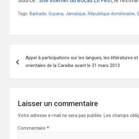
Source :
site Internet du Bocas Lit Fest
, le festiv
Tags:
Barbade
,
Guyana
,
Jamaïque
,
République dominicaine
,
S
Navigation
Appel à participations sur les langues, les littératures et
de
orientales de la Caraïbe avant le 31 mars 2013
l’article
Laisser un commentaire
Votre adresse e-mail ne sera pas publiée.
Les champs oblig
Commentaire
*