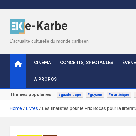
Skip
to
content
e-Karbe
L'actualité culturelle du monde caribéen
CINÉMA
CONCERTS, SPECTACLES
ÉVÉN
À PROPOS
Thèmes populaires :
#guadeloupe
#guyane
#martinique
Home
Livres
Les finalistes pour le Prix Bocas pour la litté