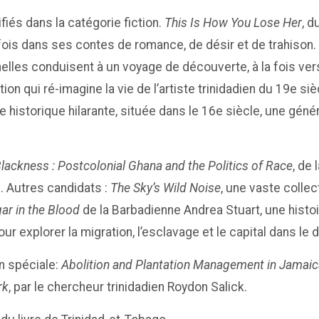
fiés dans la catégorie fiction.
This Is How You Lose Her
, d
 fois dans ses contes de romance, de désir et de trahison
les conduisent à un voyage de découverte, à la fois vers l
ion qui ré-imagine la vie de l’artiste trinidadien du 19e s
le historique hilarante, située dans le 16e siècle, une gén
lackness : Postcolonial Ghana and the Politics of Race
, de
. Autres candidats :
The Sky’s Wild Noise
, une vaste collecti
ar in the Blood
de la Barbadienne Andrea Stuart, une histoir
 pour explorer la migration, l’esclavage et le capital dans 
n spéciale:
Abolition and Plantation Management in Jamai
rk
, par le chercheur trinidadien Roydon Salick.