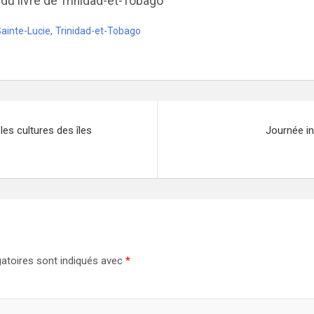
al du livre de Trinidad-et-Tobago
ainte-Lucie
,
Trinidad-et-Tobago
 les cultures des îles
Journée in
atoires sont indiqués avec
*