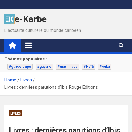
Skip
to
e-Karbe
content
L'actualité culturelle du monde caribéen
Thèmes populaires :
#guadeloupe
#guyane
#martinique
#Haïti
#cuba
Home
Livres
Livres : dernières parutions d’Ibis Rouge Editions
LIVRES
Livres : dernières parutions d’Ibis