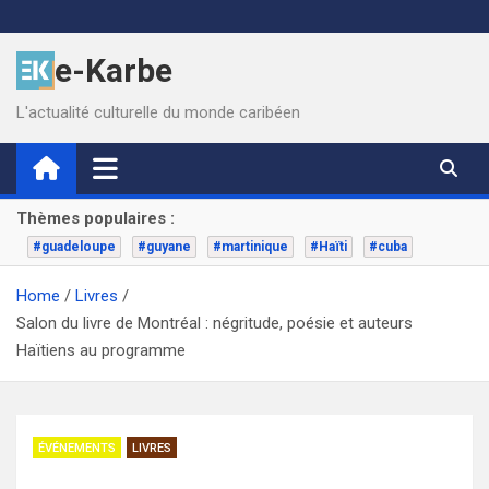
Skip
to
e-Karbe
content
L'actualité culturelle du monde caribéen
Thèmes populaires :
#guadeloupe
#guyane
#martinique
#Haïti
#cuba
Home
Livres
Salon du livre de Montréal : négritude, poésie et auteurs
Haïtiens au programme
ÉVÉNEMENTS
LIVRES