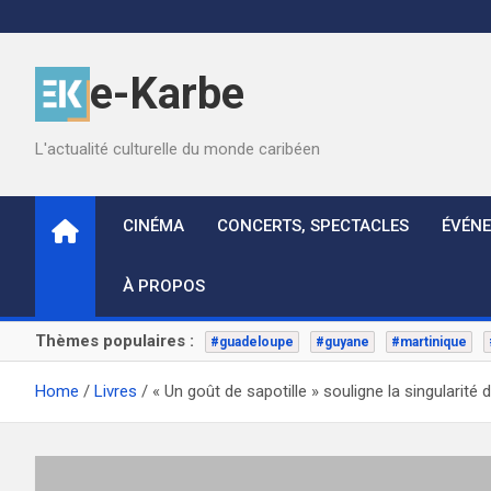
Skip
to
content
e-Karbe
L'actualité culturelle du monde caribéen
CINÉMA
CONCERTS, SPECTACLES
ÉVÉN
À PROPOS
Thèmes populaires :
#guadeloupe
#guyane
#martinique
Home
Livres
« Un goût de sapotille » souligne la singularité d