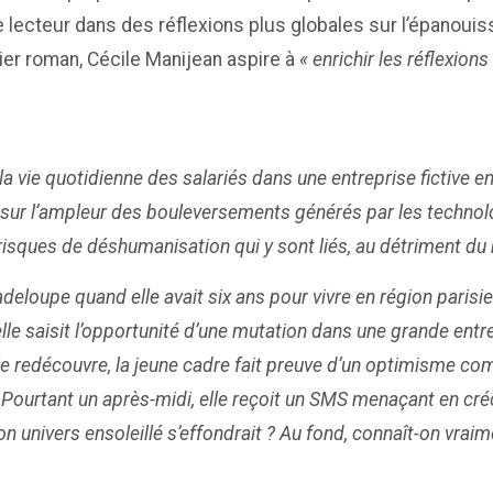
lecteur dans des réflexions plus globales sur l’épanouis
ier roman, Cécile Manijean aspire à
« enrichir les réflexion
a vie quotidienne des salariés dans une entreprise fictive e
eur sur l’ampleur des bouleversements générés par les techno
s risques de déshumanisation qui y sont liés, au détriment du
deloupe quand elle avait six ans pour vivre en région paris
lle saisit l’opportunité d’une mutation dans une grande ent
lle redécouvre, la jeune cadre fait preuve d’un optimisme co
. Pourtant un après-midi, elle reçoit un SMS menaçant en créo
on univers ensoleillé s’effondrait ? Au fond, connaît-on vraim