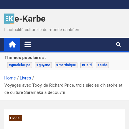
Skip
to
e-Karbe
content
L'actualité culturelle du monde caribéen
Thèmes populaires :
#guadeloupe
#guyane
#martinique
#Haïti
#cuba
Home
Livres
Voyages avec Tooy, de Richard Price, trois siècles d’histoire et
de culture Saramaka à découvrir
LIVRES