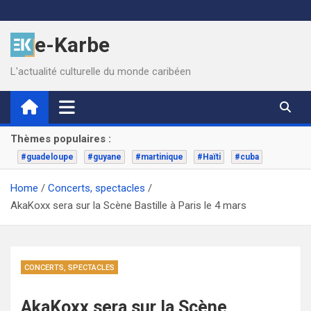
Skip
to
e-Karbe
content
L'actualité culturelle du monde caribéen
Thèmes populaires :
#guadeloupe
#guyane
#martinique
#Haïti
#cuba
Home
Concerts, spectacles
AkaKoxx sera sur la Scène Bastille à Paris le 4 mars
CONCERTS, SPECTACLES
AkaKoxx sera sur la Scène