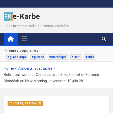
Skip
to
e-Karbe
content
L'actualité culturelle du monde caribéen
Thèmes populaires :
#guadeloupe
#guyane
#martinique
#Haïti
#cuba
Home
Concerts, spectacles
Bèlè, soul, world et Caraïbes avec Erika Lernot et Edmond
Mondésir au New Morning, le vendredi 10 juin 2011
CONCERTS, SPECTACLES