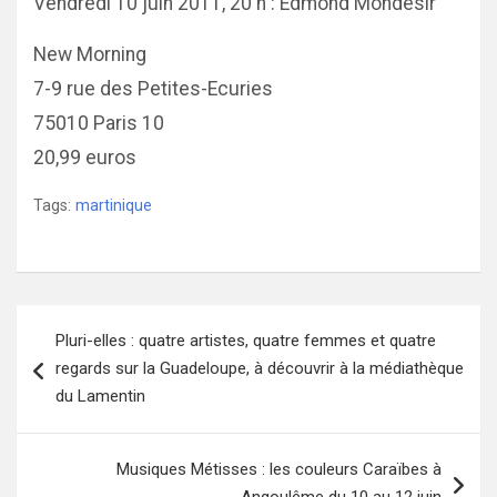
Vendredi 10 juin 2011, 20 h : Edmond Mondesir
New Morning
7-9 rue des Petites-Ecuries
75010 Paris 10
20,99 euros
Tags:
martinique
Navigation
Pluri-elles : quatre artistes, quatre femmes et quatre
de
regards sur la Guadeloupe, à découvrir à la médiathèque
l’article
du Lamentin
Musiques Métisses : les couleurs Caraïbes à