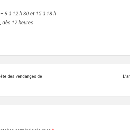
 – 9 à 12 h 30 et 15 à 18 h
e, dès 17 heures
 Fête des vendanges de
L’a