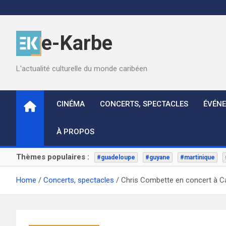
Skip
to
content
e-Karbe
L'actualité culturelle du monde caribéen
CINÉMA
CONCERTS, SPECTACLES
ÉVÉN
À PROPOS
Thèmes populaires :
#guadeloupe
#guyane
#martinique
Home
Concerts, spectacles
Chris Combette en concert à C