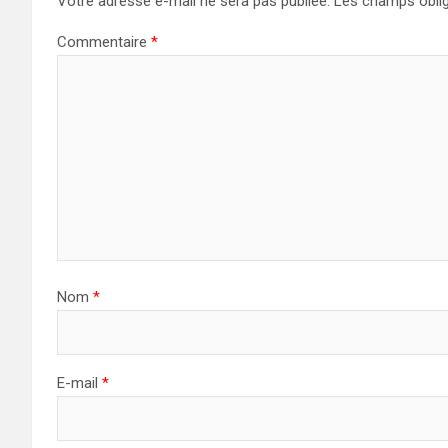
Votre adresse e-mail ne sera pas publiée.
Les champs oblig
Commentaire
*
Nom
*
E-mail
*