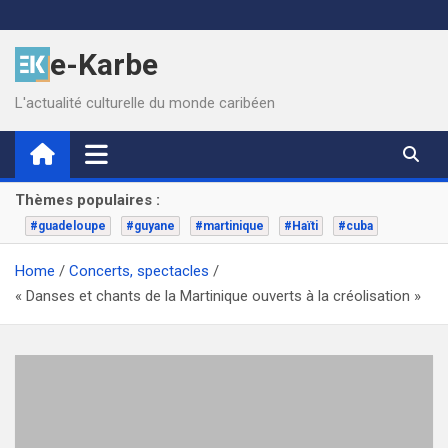
Skip
to
e-Karbe
content
L'actualité culturelle du monde caribéen
Thèmes populaires :
#guadeloupe
#guyane
#martinique
#Haïti
#cuba
Home
Concerts, spectacles
« Danses et chants de la Martinique ouverts à la créolisation »