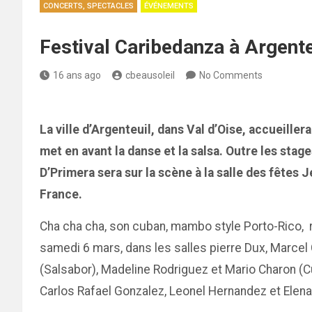
CONCERTS, SPECTACLES
ÉVÉNEMENTS
Festival Caribedanza à Argent
16 ans ago
cbeausoleil
No Comments
La ville d’Argenteuil, dans Val d’Oise, accueille
met en avant la danse et la salsa. Outre les stag
D’Primera sera sur la scène à la salle des fêtes 
France.
Cha cha cha, son cuban, mambo style Porto-Rico, r
samedi 6 mars, dans les salles pierre Dux, Marcel 
(Salsabor), Madeline Rodriguez et Mario Charon (C
Carlos Rafael Gonzalez, Leonel Hernandez et Elena