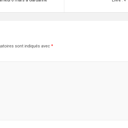
samedi 6 mars à Gardanne
Livre : 
atoires sont indiqués avec
*