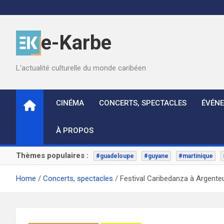
Skip
to
content
e-Karbe
L'actualité culturelle du monde caribéen
CINÉMA
CONCERTS, SPECTACLES
ÉVÉN
À PROPOS
Thèmes populaires :
#guadeloupe
#guyane
#martinique
Home
Concerts, spectacles
Festival Caribedanza à Argenteu