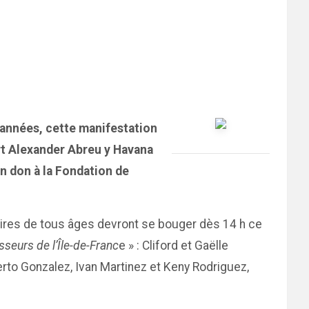
s années, cette manifestation
cert Alexander Abreu y Havana
un don à la Fondation de
aires de tous âges devront se bouger dès 14 h ce
sseurs de l’Île-de-Franc
e » : Cliford et Gaëlle
rto Gonzalez, Ivan Martinez et Keny Rodriguez,