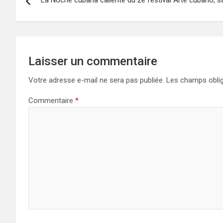
La Noche cubana caliente du 2e festival Arte cubano, 
de
l’article
Laisser un commentaire
Votre adresse e-mail ne sera pas publiée.
Les champs oblig
Commentaire
*