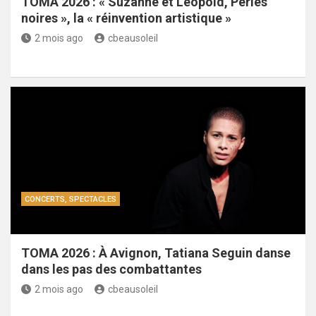
TOMA 2026 : « Suzanne et Léopold, Perles
noires », la « réinvention artistique »
2 mois ago
cbeausoleil
CONCERTS, SPECTACLES
TOMA 2026 : À Avignon, Tatiana Seguin danse
dans les pas des combattantes
2 mois ago
cbeausoleil