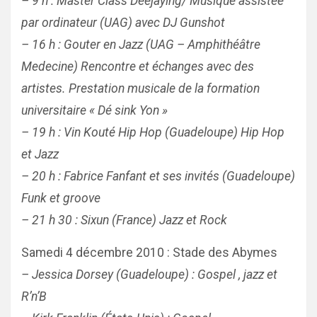
– 9 h : Master Class Deejaying/ Musique assistée
par ordinateur (UAG) avec DJ Gunshot
– 16 h : Gouter en Jazz (UAG – Amphithéâtre
Medecine) Rencontre et échanges avec des
artistes. Prestation musicale de la formation
universitaire « Dé sink Yon »
– 19 h : Vin Kouté Hip Hop (Guadeloupe) Hip Hop
et Jazz
– 20 h : Fabrice Fanfant et ses invités (Guadeloupe)
Funk et groove
– 21 h 30 : Sixun (France) Jazz et Rock
Samedi 4 décembre 2010 : Stade des Abymes
– Jessica Dorsey (Guadeloupe) : Gospel , jazz et
R’n’B