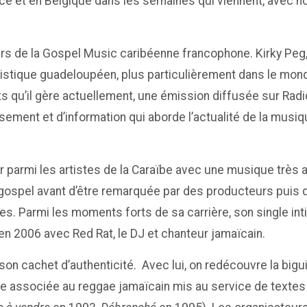
rance et en Belgique dans les semaines qui viennent, ave
s de la Gospel Music caribéenne francophone. Kirky Peg
rtistique guadeloupéen, plus particulièrement dans le mon
ets qu’il gère actuellement, une émission diffusée sur Ra
ssement et d’information qui aborde l’actualité de la musi
star parmi les artistes de la Caraïbe avec une musique trè
e gospel avant d’être remarquée par des producteurs puis d
es. Parmi les moments forts de sa carrière, son single int
en 2006 avec Red Rat, le DJ et chanteur jamaïcain.
 son cachet d’authenticité. Avec lui, on redécouvre la bigu
aise associée au reggae jamaïcain mis au service de text