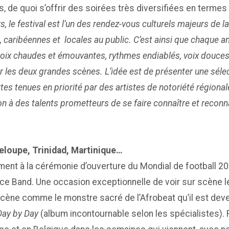
, de quoi s’offrir des soirées très diversifiées en terme
, le festival est l’un des rendez-vous culturels majeurs de 
, caribéennes et locales au public. C’est ainsi que chaque a
, voix chaudes et émouvantes, rythmes endiablés, voix douces
er les deux grandes scènes. L’idée est de présenter une séle
tes tenues en priorité par des artistes de notoriété régionale
n à des talents prometteurs de se faire connaître et reconna
eloupe, Trinidad, Martinique…
mment à la cérémonie d’ouverture du Mondial de football 201
 Band. Une occasion exceptionnelle de voir sur scène le fi
 scène comme le monstre sacré de l’Afrobeat qu’il est devenu
Day by Day
(album incontournable selon les spécialistes). 