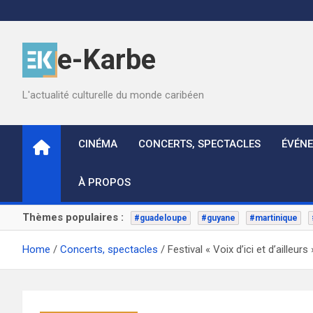
Skip
to
content
e-Karbe
L'actualité culturelle du monde caribéen
CINÉMA
CONCERTS, SPECTACLES
ÉVÉN
À PROPOS
Thèmes populaires :
#guadeloupe
#guyane
#martinique
Home
Concerts, spectacles
Festival « Voix d’ici et d’ailleu