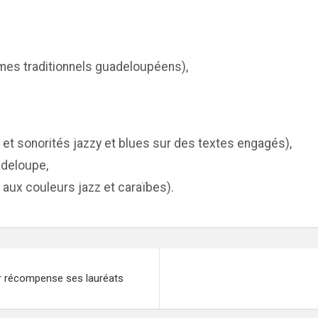
hmes traditionnels guadeloupéens),
t sonorités jazzy et blues sur des textes engagés),
adeloupe,
e aux couleurs jazz et caraïbes).
er récompense ses lauréats