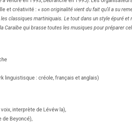
le à vendre
en 1993,
Débranché
en 1995). Les organisateurs o
e et créativité : «
son originalité vient du fait qu’il a su r
les classiques martiniquais. Le tout dans un style épuré et m
 la Caraïbe qui brasse toutes les musiques pour préparer cel
che
linguistisque : créole, français et anglais)
oix, interprète de Lévéw la),
e de Beyoncé),