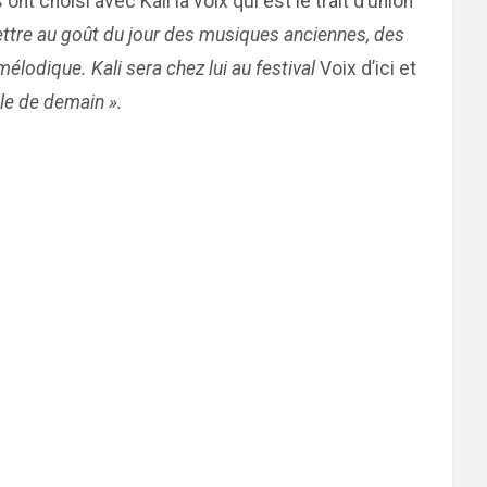
nt choisi avec Kali la voix qui est le trait d’union
emettre au goût du jour des musiques anciennes, des
élodique. Kali sera chez lui au festival
Voix d’ici et
le de demain ».