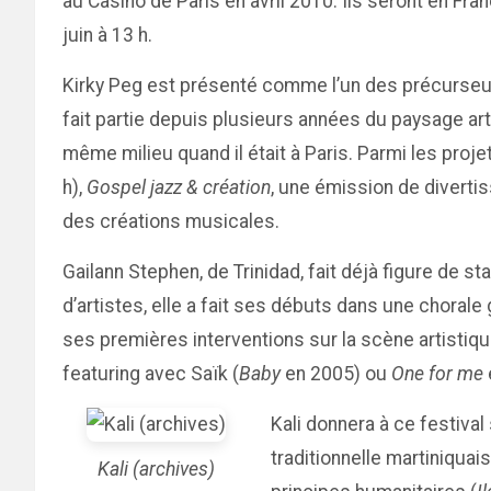
au Casino de Paris en avril 2010. Ils seront en F
juin à 13 h.
Kirky Peg est présenté comme l’un des précurseur
fait partie depuis plusieurs années du paysage a
même milieu quand il était à Paris. Parmi les proj
h),
Gospel jazz & création
, une émission de diverti
des créations musicales.
Gailann Stephen, de Trinidad, fait déjà figure de 
d’artistes, elle a fait ses débuts dans une choral
ses premières interventions sur la scène artistiqu
featuring avec Saïk (
Baby
en 2005) ou
One for me
Kali donnera à ce festival
traditionnelle martiniqu
Kali (archives)