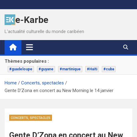
Skip
to
e-Karbe
content
L'actualité culturelle du monde caribéen
Thèmes populaires :
#guadeloupe
#guyane
#martinique
#Haïti
#cuba
Home
Concerts, spectacles
Gente D’Zona en concert au New Morning le 14 janvier
CONCERTS, SPECTACLES
Gente D’Zona en concert au New