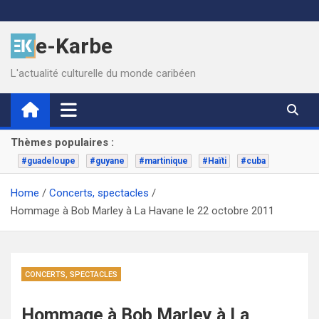
Skip
to
e-Karbe
content
L'actualité culturelle du monde caribéen
Thèmes populaires :
#guadeloupe
#guyane
#martinique
#Haïti
#cuba
Home
Concerts, spectacles
Hommage à Bob Marley à La Havane le 22 octobre 2011
CONCERTS, SPECTACLES
Hommage à Bob Marley à La