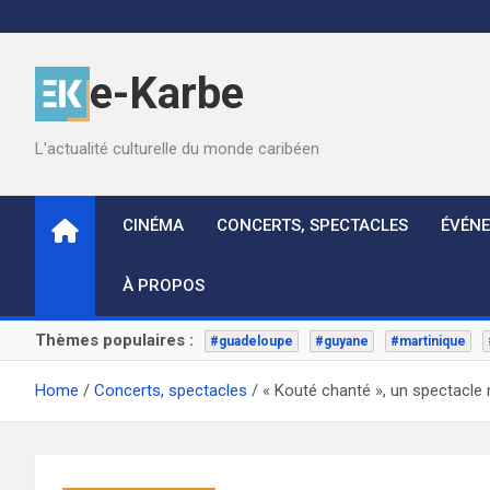
Skip
to
content
e-Karbe
L'actualité culturelle du monde caribéen
CINÉMA
CONCERTS, SPECTACLES
ÉVÉN
À PROPOS
Thèmes populaires :
#guadeloupe
#guyane
#martinique
Home
Concerts, spectacles
« Kouté chanté », un spectacle 