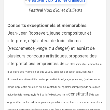
Festival Voix d'ici et d'ailleurs
Concerts exceptionnels et mémorables
Jean-Jean Roosevelt, jeune compositeur et
interprète, déjà auteur de trois albums
(
Recommence, Pinga, Y a danger
) et lauréat de
plusieurs concours artistiques, proposera des
interprétations empreintes de
son attachement au tempo et à la
musicalité des rythmes issus du vaudou et de ses danses et dont Jean-Jean
Roosevelt réussi à révélé la contemporanéité. Ainsi, nago, yanvalou, djouba et autre
kongo inspirent le musicien qui bien entendu est également imprégné de musiques
constitutifs
actuelles tels le reggae, le RnB ou l’afro beat, des traits
de son
originalité et qui le conduiront par exemple à Nice en septembre prochain. Jean-Jean
Roosevelt représentera effectivement Haïti face aux groupes et artistes sélectionnés