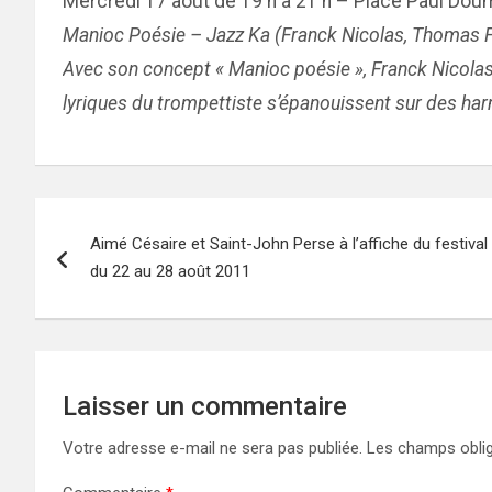
Mercredi 17 août de 19 h à 21 h – Place Paul Dou
Manioc Poésie – Jazz Ka (Franck Nicolas, Thomas Fon
Avec son concept « Manioc poésie », Franck Nicolas 
lyriques du trompettiste s’épanouissent sur des ha
Navigation
Aimé Césaire et Saint-John Perse à l’affiche du festival U
de
du 22 au 28 août 2011
l’article
Laisser un commentaire
Votre adresse e-mail ne sera pas publiée.
Les champs oblig