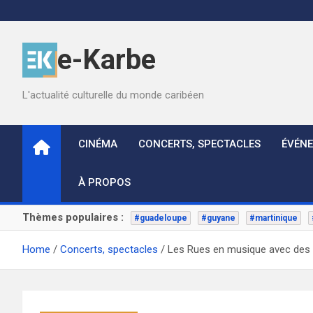
Skip
to
content
e-Karbe
L'actualité culturelle du monde caribéen
CINÉMA
CONCERTS, SPECTACLES
ÉVÉN
À PROPOS
Thèmes populaires :
#guadeloupe
#guyane
#martinique
Home
Concerts, spectacles
Les Rues en musique avec des a