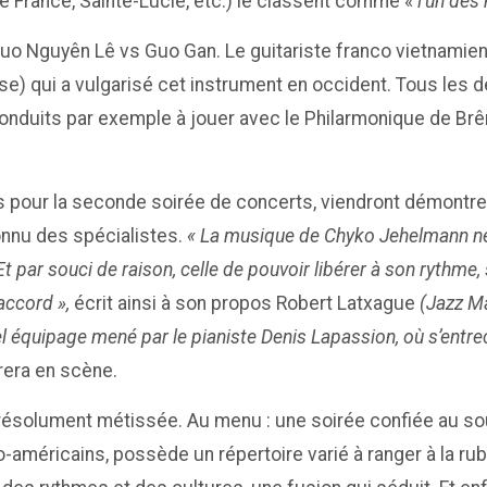
de France, Sainte-Lucie, etc.) le classent comme «
l’un des
 duo Nguyên Lê vs Guo Gan. Le guitariste franco vietnamien
oise) qui a vulgarisé cet instrument en occident. Tous l
 conduits par exemple à jouer avec le Philarmonique de 
our la seconde soirée de concerts, viendront démontrer l
onnu des spécialistes.
« La musique de Chyko Jehelmann ne 
t par souci de raison, celle de pouvoir libérer à son rythme,
accord »,
écrit ainsi à son propos Robert Latxague
(Jazz M
l équipage mené par le pianiste Denis Lapassion, où s’entrec
rera en scène.
che résolument métissée. Au menu : une soirée confiée au s
o-américains, possède un répertoire varié à ranger à la ru