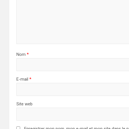
Nom
*
E-mail
*
Site web
Enregistrer mon nom, mon e-mail et mon site dans le 