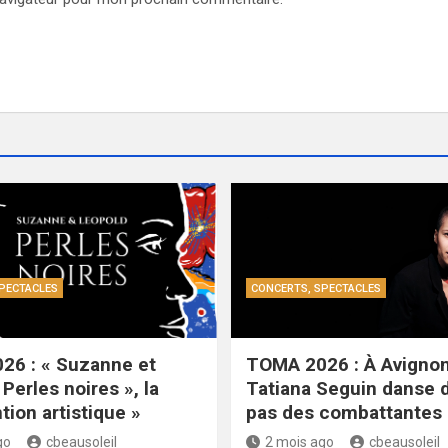
PECTACLES
CONCERTS, SPECTACLES
26 : « Suzanne et
TOMA 2026 : À Avignon
Perles noires », la
Tatiana Seguin danse 
tion artistique »
pas des combattantes
go
cbeausoleil
2 mois ago
cbeausoleil