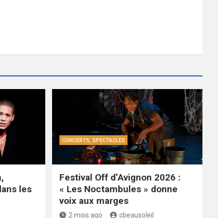
CONCERTS, SPECTACLES
,
Festival Off d’Avignon 2026 :
dans les
« Les Noctambules » donne
voix aux marges
2 mois ago
cbeausoleil