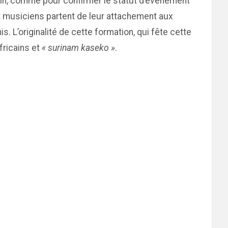
nfin, comme pour confirmer le statut d’événement
t musiciens partent de leur attachement aux
 L’originalité de cette formation, qui fête cette
fricains et
« surinam kaseko »
.