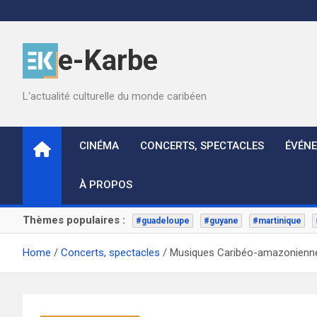
Skip
to
content
e-Karbe
L'actualité culturelle du monde caribéen
CINÉMA
CONCERTS, SPECTACLES
ÉVÉN
À PROPOS
Thèmes populaires :
#guadeloupe
#guyane
#martinique
Home
Concerts, spectacles
Musiques Caribéo-amazonienne