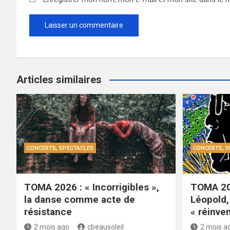
Articles similaires
CONCERTS, SPECTACLES
CONCERTS, S
TOMA 2026 : « Incorrigibles »,
TOMA 20
la danse comme acte de
Léopold, 
résistance
« réinven
2 mois ago
cbeausoleil
2 mois a