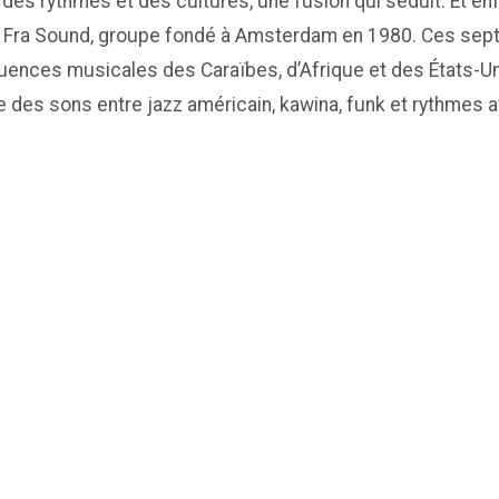
 des rythmes et des cultures, une fusion qui séduit. Et e
Fra Fra Sound, groupe fondé à Amsterdam en 1980. Ces sep
uences musicales des Caraïbes, d’Afrique et des États-Unis.
 des sons entre jazz américain, kawina, funk et rythmes a