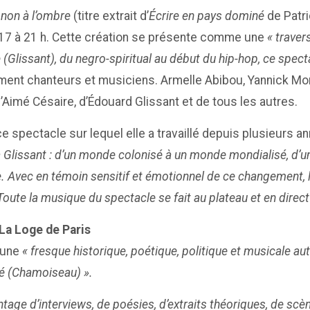
non à l’ombre
(titre extrait d’
Écrire en pays dominé
de Patri
2017 à 21 h. Cette création se présente comme une
« traver
(Glissant), du negro-spiritual au début du hip-hop, ce spec
ment chanteurs et musiciens. Armelle Abibou, Yannick Mor
d’Aimé Césaire, d’Édouard Glissant et de tous les autres.
 spectacle sur lequel elle a travaillé depuis plusieurs a
 Glissant : d’un monde colonisé à un monde mondialisé, d’une
 Avec en témoin sensitif et émotionnel de ce changement, l’
 Toute la musique du spectacle se fait au plateau et en direct
 La Loge de Paris
 une
« fresque historique, poétique, politique et musicale au
té (Chamoiseau) ».
tage d’interviews, de poésies, d’extraits théoriques, de scè