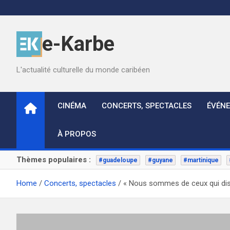
Skip
to
content
e-Karbe
L'actualité culturelle du monde caribéen
CINÉMA
CONCERTS, SPECTACLES
ÉVÉN
À PROPOS
Thèmes populaires :
#guadeloupe
#guyane
#martinique
Home
Concerts, spectacles
« Nous sommes de ceux qui dise