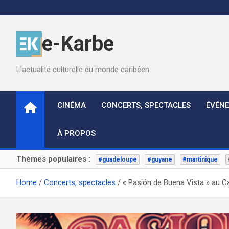
Skip
to
content
e-Karbe
L'actualité culturelle du monde caribéen
CINÉMA
CONCERTS, SPECTACLES
ÉVÉN
À PROPOS
Thèmes populaires :
#guadeloupe
#guyane
#martinique
Home
Concerts, spectacles
« Pasión de Buena Vista » au C