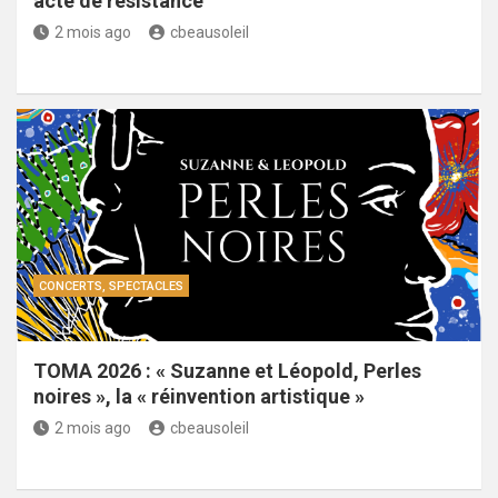
acte de résistance
2 mois ago
cbeausoleil
CONCERTS, SPECTACLES
TOMA 2026 : « Suzanne et Léopold, Perles
noires », la « réinvention artistique »
2 mois ago
cbeausoleil