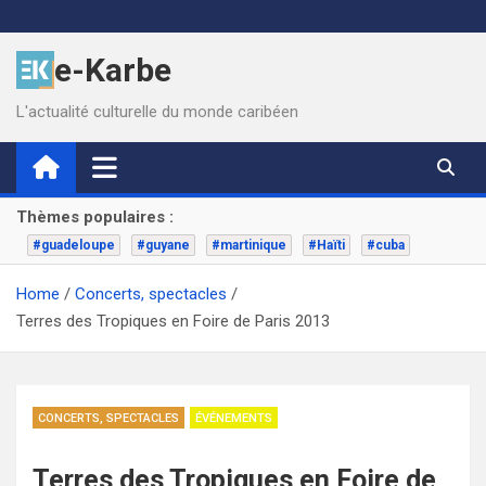
Skip
to
e-Karbe
content
L'actualité culturelle du monde caribéen
Thèmes populaires :
#guadeloupe
#guyane
#martinique
#Haïti
#cuba
Home
Concerts, spectacles
Terres des Tropiques en Foire de Paris 2013
CONCERTS, SPECTACLES
ÉVÉNEMENTS
Terres des Tropiques en Foire de