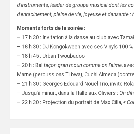
d’instruments, leader de groupe musical dont les comp
d’enracinement, pleine de vie, joyeuse et dansante :
Moments forts de la soirée :
– 17 h 30 : Invitation à la danse au club avec Tama
– 18 h 30 : DJ Kongokween avec ses Vinyls 100 %
– 18 h 45 : Urban Twoubadoo
– 20 h : Bal
façon gran moun comme on l’aime
, ave
Marne (percussions Ti bwa), Cuchi Almeda (contreb
– 21 h 30 : Georges Edouard Nouel Trio, invite Rol
– Jusqu’à minuit, dans la Halle aux Oliviers :
On dîn
– 22 h 30 : Projection du portrait de Max Cilla,
« Co
Navigation