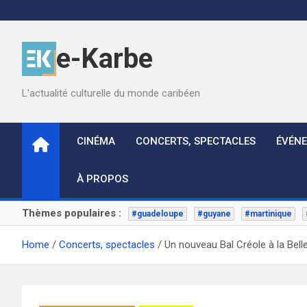
Skip
to
content
e-Karbe
L'actualité culturelle du monde caribéen
CINÉMA
CONCERTS, SPECTACLES
ÉVÉN
À PROPOS
Thèmes populaires :
#guadeloupe
#guyane
#martinique
Home
Concerts, spectacles
Un nouveau Bal Créole à la Belle