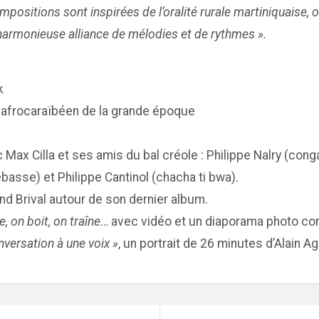
ositions sont inspirées de l’oralité rurale martiniquaise, of
 harmonieuse alliance de mélodies et de rythmes ».
k
 afrocaraïbéen de la grande époque
c Max Cilla et ses amis du bal créole : Philippe Nalry (con
asse) et Philippe Cantinol (chacha ti bwa).
and Brival autour de son dernier album.
e, on boit, on traîne
… avec vidéo et un diaporama photo co
nversation à une voix »
, un portrait de 26 minutes d’Alain Ag