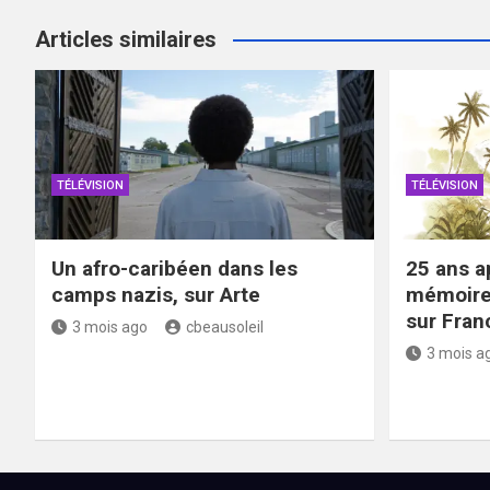
Articles similaires
TÉLÉVISION
TÉLÉVISION
Un afro-caribéen dans les
25 ans ap
camps nazis, sur Arte
mémoire 
sur Fran
3 mois ago
cbeausoleil
3 mois a