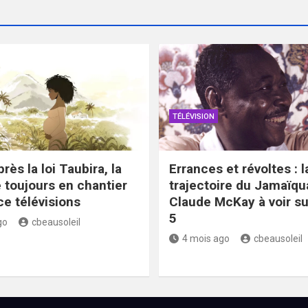
TÉLÉVISION
rès la loi Taubira, la
Errances et révoltes : l
toujours en chantier
trajectoire du Jamaïqu
ce télévisions
Claude McKay à voir s
5
go
cbeausoleil
4 mois ago
cbeausoleil