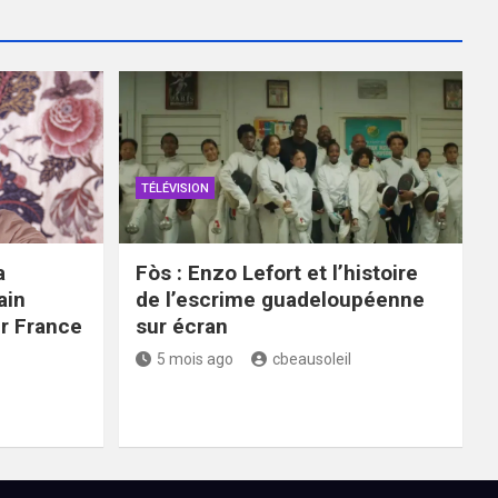
TÉLÉVISION
a
Fòs : Enzo Lefort et l’histoire
ain
de l’escrime guadeloupéenne
ur France
sur écran
5 mois ago
cbeausoleil