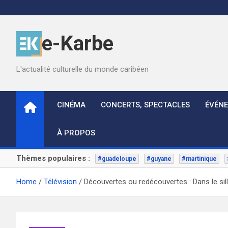
Skip
to
content
e-Karbe
L'actualité culturelle du monde caribéen
CINÉMA
CONCERTS, SPECTACLES
ÉVÉN
À PROPOS
Thèmes populaires :
#guadeloupe
#guyane
#martinique
Home
Télévision
Découvertes ou redécouvertes : Dans le sill