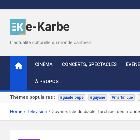
Skip
to
content
e-Karbe
L'actualité culturelle du monde caribéen
CINÉMA
CONCERTS, SPECTACLES
ÉVÉN
À PROPOS
Thèmes populaires :
#guadeloupe
#guyane
#martinique
Home
Télévision
Guyane, Isle du diable, l’archipel des mond