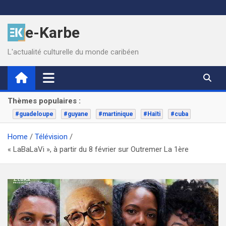
Skip
to
e-Karbe
content
L'actualité culturelle du monde caribéen
Thèmes populaires :
#guadeloupe
#guyane
#martinique
#Haïti
#cuba
Home
Télévision
« LaBaLaVi », à partir du 8 février sur Outremer La 1ère