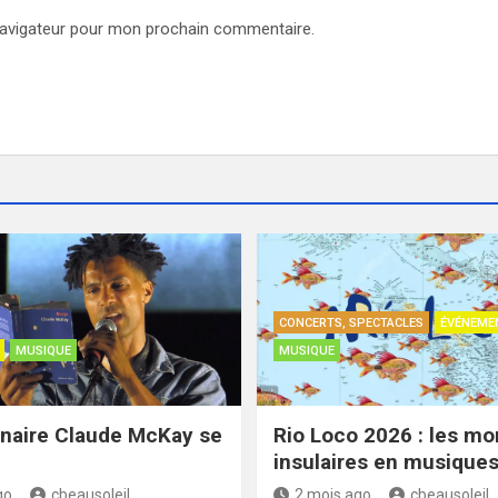
navigateur pour mon prochain commentaire.
CONCERTS, SPECTACLES
ÉVÉNEME
MUSIQUE
MUSIQUE
naire Claude McKay se
Rio Loco 2026 : les m
insulaires en musique
go
cbeausoleil
2 mois ago
cbeausoleil