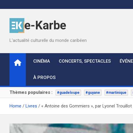
Skip
to
content
e-Karbe
L'actualité culturelle du monde caribéen
CINÉMA
CONCERTS, SPECTACLES
ÉVÉN
À PROPOS
Thèmes populaires :
#guadeloupe
#guyane
#martinique
Home
Livres
« Antoine des Gommiers », par Lyonel Trouillot