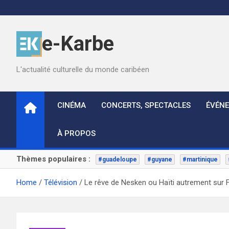
Skip
to
content
e-Karbe
L'actualité culturelle du monde caribéen
CINÉMA
CONCERTS, SPECTACLES
ÉVÉN
À PROPOS
Thèmes populaires :
#guadeloupe
#guyane
#martinique
Home
Télévision
Le rêve de Nesken ou Haïti autrement sur F