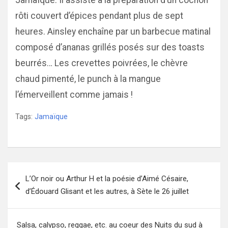
Jamaïque. Il assiste à la préparation d’un cochon
rôti couvert d’épices pendant plus de sept
heures. Ainsley enchaîne par un barbecue matinal
composé d’ananas grillés posés sur des toasts
beurrés… Les crevettes poivrées, le chèvre
chaud pimenté, le punch à la mangue
l’émerveillent comme jamais !
Tags:
Jamaïque
Navigation
L’Or noir ou Arthur H et la poésie d’Aimé Césaire,
de
d’Édouard Glisant et les autres, à Sète le 26 juillet
l’article
Salsa, calypso, reggae, etc. au coeur des Nuits du sud à