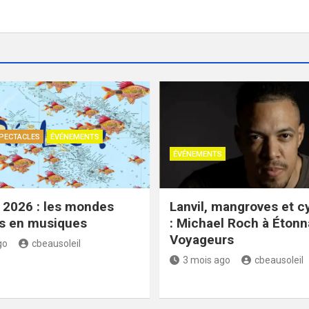
PECTACLES
ÉVÉNEMENTS
ÉVÉNEMENTS
 2026 : les mondes
Lanvil, mangroves et 
es en musiques
: Michael Roch à Étonn
Voyageurs
go
cbeausoleil
3 mois ago
cbeausoleil