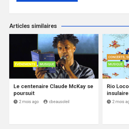
Articles similaires
CONCERTS, S
ÉVÉNEMENTS
MUSIQUE
MUSIQUE
Le centenaire Claude McKay se
Rio Loco
poursuit
insulair
2 mois ago
cbeausoleil
2 mois a