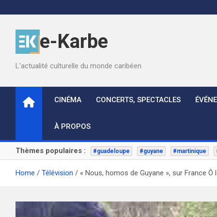
Skip
to
content
e-Karbe
L'actualité culturelle du monde caribéen
CINÉMA
CONCERTS, SPECTACLES
ÉVÉN
À PROPOS
Thèmes populaires :
#guadeloupe
#guyane
#martinique
Home
Télévision
« Nous, homos de Guyane », sur France Ô le