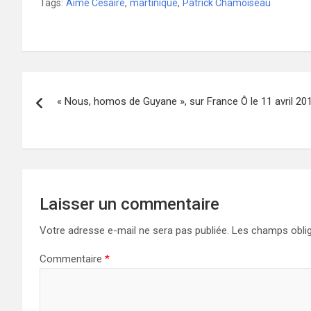
Tags:
Aimé Césaire
,
martinique
,
Patrick Chamoiseau
Navigation
« Nous, homos de Guyane », sur France Ô le 11 avril 20
de
l’article
Laisser un commentaire
Votre adresse e-mail ne sera pas publiée.
Les champs oblig
Commentaire
*