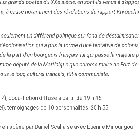
s grands poètes du XXe siècle, en sont-ils venus à s’oppo
6, à cause notamment des révélations du rapport Khrouchtch
eulement un différend politique sur fond de déstalinisation.
colonisation qui a pris la forme d’une tentative de colonisat
de la part d’un bourgeois français, lui qui passe la majeur
 comme député de la Martinique que comme maire de Fort-de-
sous le joug culturel français, fût-il communiste.
17
), docu-fiction diffusé à partir de 19 h 45.
el), témoignages de 10 personnalités, 20 h 55.
s en scène par Daniel Scahaise avec Étienne Minoungou