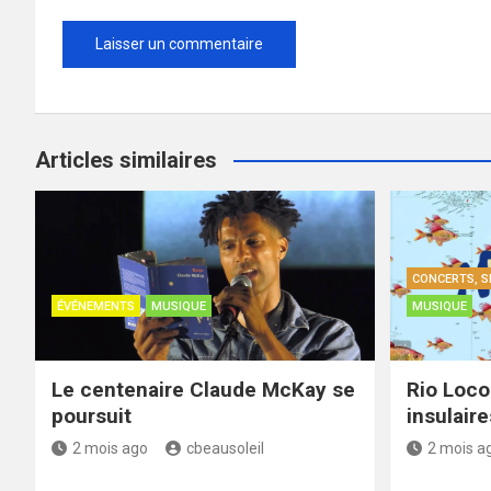
Articles similaires
CONCERTS, S
ÉVÉNEMENTS
MUSIQUE
MUSIQUE
Le centenaire Claude McKay se
Rio Loco
poursuit
insulair
2 mois ago
cbeausoleil
2 mois a