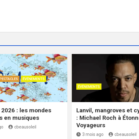
PECTACLES
ÉVÉNEMENTS
ÉVÉNEMENTS
 2026 : les mondes
Lanvil, mangroves et 
es en musiques
: Michael Roch à Étonn
Voyageurs
go
cbeausoleil
3 mois ago
cbeausoleil