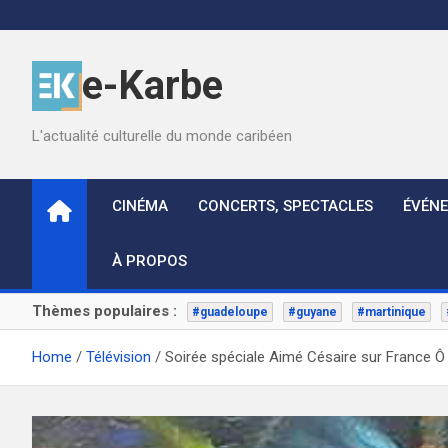
Skip
to
content
e-Karbe
L'actualité culturelle du monde caribéen
CINÉMA
CONCERTS, SPECTACLES
ÉVÉN
À PROPOS
Thèmes populaires :
#guadeloupe
#guyane
#martinique
Home
Télévision
Soirée spéciale Aimé Césaire sur France Ô l