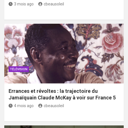
3 mois ago
cbeausoleil
TÉLÉVISION
Errances et révoltes : la trajectoire du
Jamaïquain Claude McKay à voir sur France 5
4 mois ago
cbeausoleil