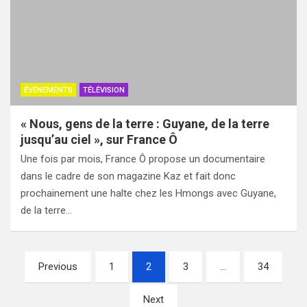
ÉVÉNEMENTS
TÉLÉVISION
« Nous, gens de la terre : Guyane, de la terre
jusqu’au ciel », sur France Ô
Une fois par mois, France Ô propose un documentaire
dans le cadre de son magazine Kaz et fait donc
prochainement une halte chez les Hmongs avec Guyane,
de la terre…
Pagination
Previous
1
2
3
…
34
des
Next
publications