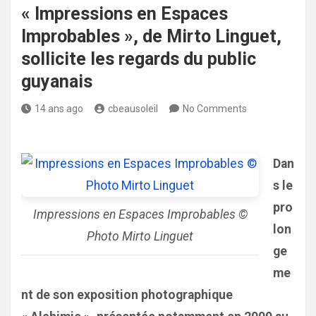
« Impressions en Espaces
Improbables », de Mirto Linguet,
sollicite les regards du public
guyanais
14 ans ago
cbeausoleil
No Comments
Dan
s le
pro
Impressions en Espaces Improbables ©
lon
Photo Mirto Linguet
ge
me
nt de son exposition photographique