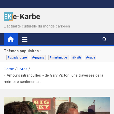
Skip
to
e-Karbe
content
L'actualité culturelle du monde caribéen
Thèmes populaires :
#guadeloupe
#guyane
#martinique
#Haïti
#cuba
Home
Livres
« Amours intranquilles » de Gary Victor : une traversée de la
mémoire sentimentale