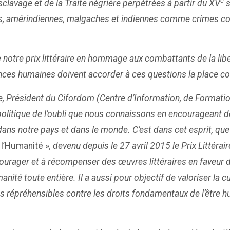
e
sclavage et de la Traite négrière perpétrées à partir du XV
s
es, amérindiennes, malgaches et indiennes comme crimes cont
on de notre prix littéraire en hommage aux combattants de la l
nces humaines doivent accorder à ces questions la place co
e, Président du Cifordom (Centre d’Information, de Formati
a politique de l’oubli que nous connaissons en encouragea
, dans notre pays et dans le monde. C’est dans cet esprit, que
l’Humanité »
, devenu depuis le 27 avril 2015 le Prix Littér
ourager et à récompenser des œuvres littéraires en faveur des
ité toute entière. Il a aussi pour objectif de valoriser la cul
es répréhensibles contre les droits fondamentaux de l’être h