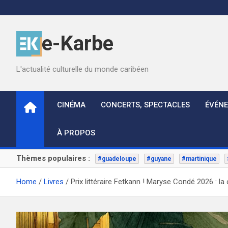
Skip
to
content
e-Karbe
L'actualité culturelle du monde caribéen
CINÉMA
CONCERTS, SPECTACLES
ÉVÉN
À PROPOS
Thèmes populaires :
#guadeloupe
#guyane
#martinique
Home
Livres
Prix littéraire Fetkann ! Maryse Condé 2026 : l