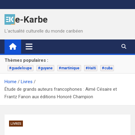
Skip
to
e-Karbe
content
L'actualité culturelle du monde caribéen
Thèmes populaires :
#guadeloupe
#guyane
#martinique
#Haïti
#cuba
Home
Livres
Étude de grands auteurs francophones : Aimé Césaire et
Frantz Fanon aux éditions Honoré Champion
LIVRES