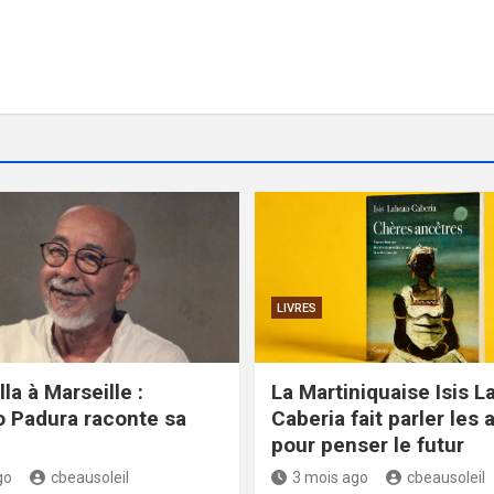
LIVRES
la à Marseille :
La Martiniquaise Isis L
 Padura raconte sa
Caberia fait parler les
pour penser le futur
go
cbeausoleil
3 mois ago
cbeausoleil