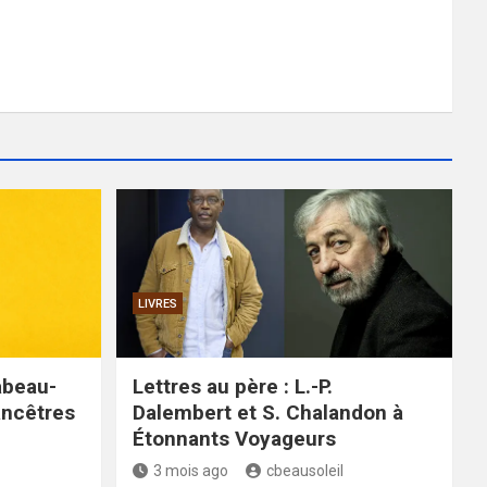
LIVRES
abeau-
Lettres au père : L.-P.
 ancêtres
Dalembert et S. Chalandon à
Étonnants Voyageurs
3 mois ago
cbeausoleil