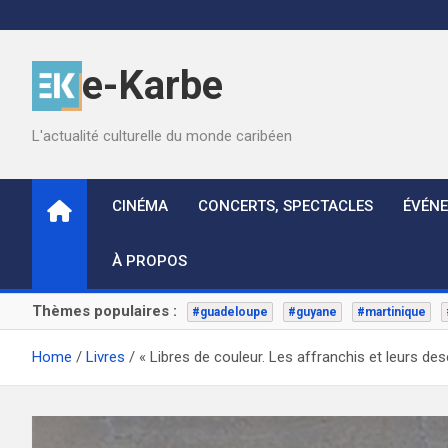
Skip
to
content
e-Karbe
L'actualité culturelle du monde caribéen
CINÉMA
CONCERTS, SPECTACLES
ÉVÉN
À PROPOS
Thèmes populaires :
#guadeloupe
#guyane
#martinique
Home
Livres
« Libres de couleur. Les affranchis et leurs de