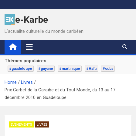
Skip
to
e-Karbe
content
L'actualité culturelle du monde caribéen
Thèmes populaires :
#guadeloupe
#guyane
#martinique
#Haïti
#cuba
Home
Livres
Prix Carbet de la Caraïbe et du Tout Monde, du 13 au 17
décembre 2010 en Guadeloupe
ÉVÉNEMENTS
LIVRES