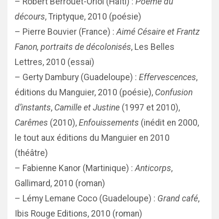
– Robert Berrouët-Oriol (Haïti) :
Poème du
décours
, Triptyque, 2010 (poésie)
– Pierre Bouvier (France) :
Aimé Césaire et Frantz
Fanon, portraits de décolonisés
, Les Belles
Lettres, 2010 (essai)
– Gerty Dambury (Guadeloupe) :
Effervescences
,
éditions du Manguier, 2010 (poésie),
Confusion
d’instants
,
Camille et Justine
(1997 et 2010),
Carêmes
(2010),
Enfouissements
(inédit en 2000,
le tout aux éditions du Manguier en 2010
(théâtre)
– Fabienne Kanor (Martinique) :
Anticorps
,
Gallimard, 2010 (roman)
– Lémy Lemane Coco (Guadeloupe) :
Grand café
,
Ibis Rouge Editions, 2010 (roman)