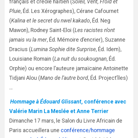
français et créole haïtien (
Soleil, Vent, Froid et
Pluie
, Éd. Les Xérographes), Cérane Cafournet
(
Kalina et le secret du nwel kakado
, Éd. Neg
Mawon), Rodney Saint-Eloi (
Les racistes n’ont
jamais vu la mer
, Éd. Mémoire d’encrier), Suzanne
Dracius (
Lumina Sophie dite Surprise
, Éd. Idem),
Louisiane Romain (
La nuit du soukougnan
, Éd.
Orphie) ou encore l’auteure jamaïcaine Antoinette
Tidjani Alou (
Mano de l’autre bord
, Éd. Project’îles)
…
Hommage à Édouard Glissant
, conférence avec
Valérie Marin La Meslée et Anne Terrier
Dimanche 17 mars, le Salon du Livre Africain de
Paris accueillera une
conférence/hommage