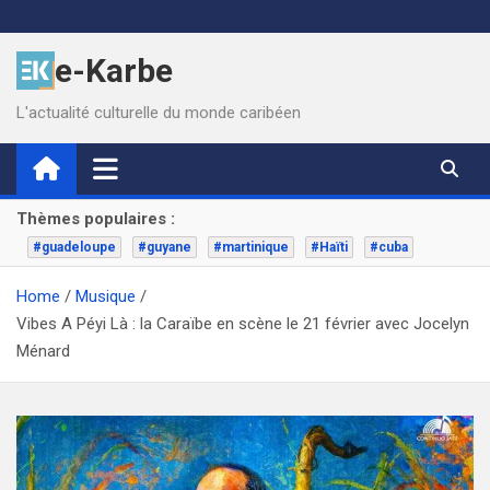
Skip
to
e-Karbe
content
L'actualité culturelle du monde caribéen
Thèmes populaires :
#guadeloupe
#guyane
#martinique
#Haïti
#cuba
Home
Musique
Vibes A Péyi Là : la Caraïbe en scène le 21 février avec Jocelyn
Ménard