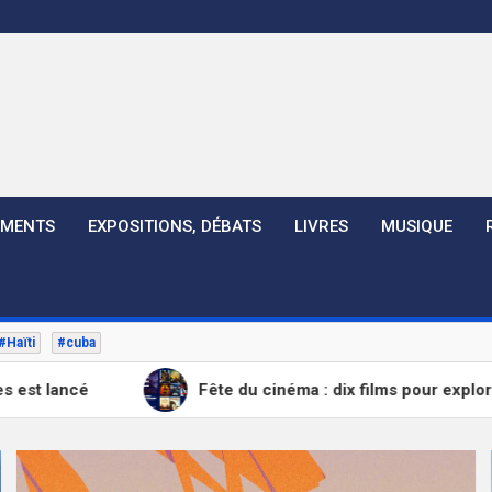
EMENTS
EXPOSITIONS, DÉBATS
LIVRES
MUSIQUE
#Haïti
#cuba
ncé
Fête du cinéma : dix films pour explorer les c