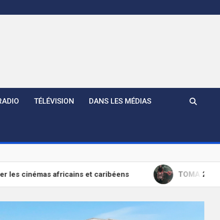
RADIO
TÉLÉVISION
DANS LES MÉDIAS
inémas africains et caribéens
TOMA 2026 : « Incorr