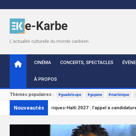
Skip
to
content
e-Karbe
L'actualité culturelle du monde caribéen
CINÉMA
CONCERTS, SPECTACLES
ÉVÉN
À PROPOS
Thèmes populaires :
#guadeloupe
#guyane
#martinique
Nouveautés
rancophone Afriques-Haïti 2027 : l’appel à candidatures est la