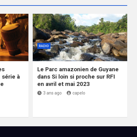
RADIO
es
Le Parc amazonien de Guyane
 série à
dans Si loin si proche sur RFI
ce
en avril et mai 2023
3 ans ago
capelo