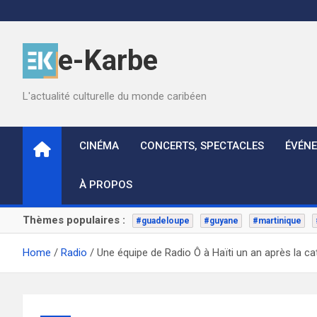
Skip
to
content
e-Karbe
L'actualité culturelle du monde caribéen
CINÉMA
CONCERTS, SPECTACLES
ÉVÉN
À PROPOS
Thèmes populaires :
#guadeloupe
#guyane
#martinique
Home
Radio
Une équipe de Radio Ô à Haïti un an après la c