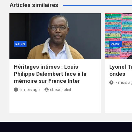
Articles similaires
RADIO
RADIO
Héritages intimes : Louis
Lyonel T
Philippe Dalembert face à la
ondes
mémoire sur France Inter
7 mois a
6 mois ago
cbeausoleil