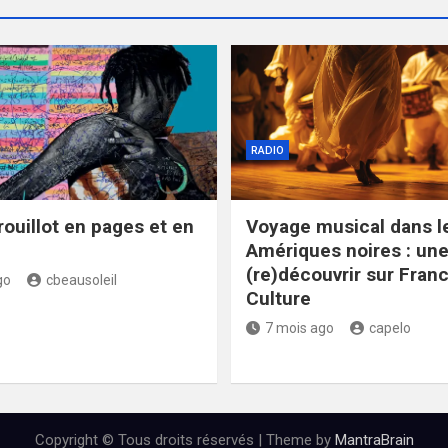
RADIO
rouillot en pages et en
Voyage musical dans l
Amériques noires : une
(re)découvrir sur Fran
go
cbeausoleil
Culture
7 mois ago
capelo
Copyright © Tous droits réservés | Theme by
MantraBrain